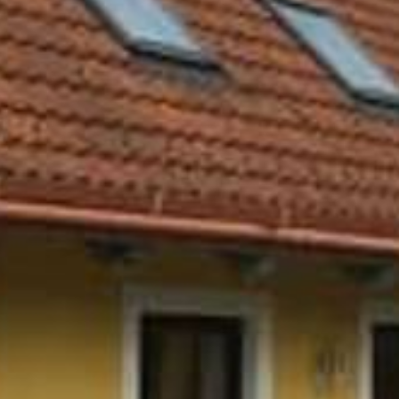
--
--