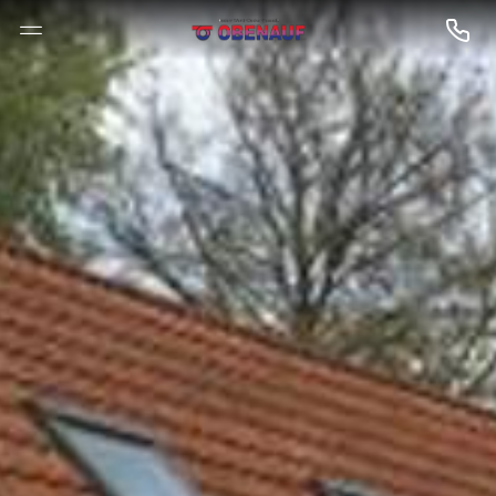
--

