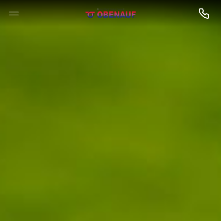
--

