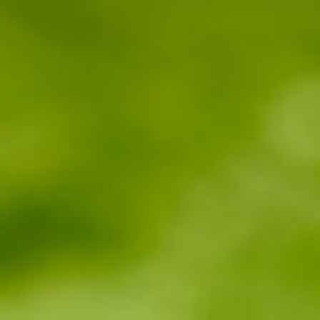
--
--