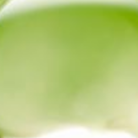
--
--